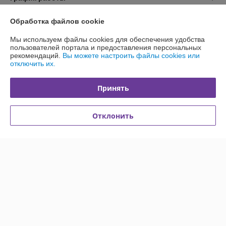
Обработка файлов cookie
Полная версия сайта
Мы используем файлы cookies для обеспечения удобства
Политика обработки cookies
пользователей портала и предоставления персональных
рекомендаций.
Вы можете настроить файлы cookies или
отключить их.
Сайт создан на платформе Deal.by
Принять
Отклонить
Информация для покупателя
Индивидуальный предприниматель:
Индивидуальный
предприниматель Янулевич Сергей Владимирович
г. Минск, ул. Верхняя, д. 3, кв. 2
Регистрационный номер ЕГР: 191624895
УНП: 191624895
Регистрационный орган: Минский горисполком, отдел по защите прав
потребителей, отдел торговли и услуг администрации Советского