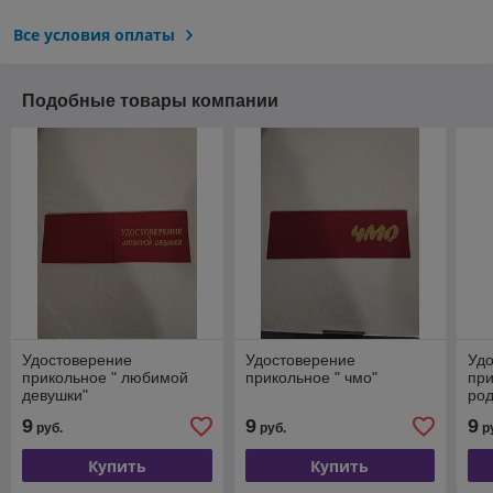
Все условия оплаты
Подобные товары компании
Удостоверение
Удостоверение
Уд
прикольное " любимой
прикольное " чмо"
при
девушки"
род
9
9
9
руб.
руб.
р
Купить
Купить