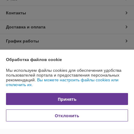
Контакты
Доставка и оплата
График работы
Полная версия сайта
Обработка файлов cookie
Политика обработки cookies
Мы используем файлы cookies для обеспечения удобства
пользователей портала и предоставления персональных
рекомендаций.
Вы можете настроить файлы cookies или
Сайт создан на платформе Deal.by
отключить их.
Принять
Отклонить
Информация для покупателя
Индивидуальный предприниматель:
Индивидуальный