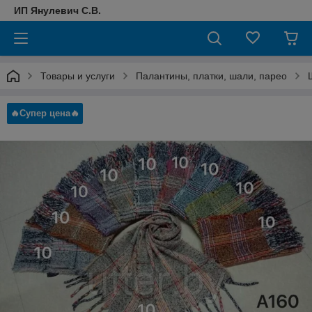
ИП Янулевич С.В.
Товары и услуги
Палантины, платки, шали, парео
🔥Супер цена🔥